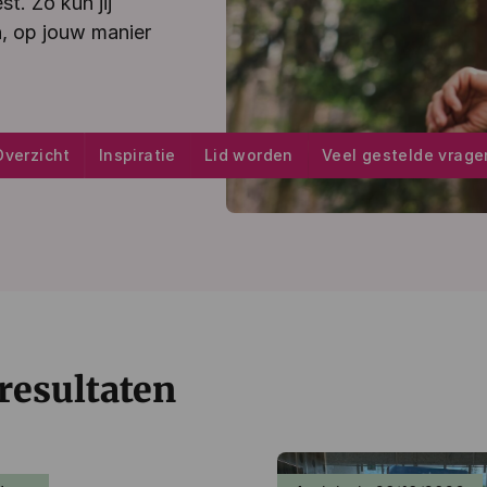
t. Zo kun jij
n
, op jouw manier
Overzicht
Inspiratie
Lid worden
Veel gestelde vrage
 resultaten