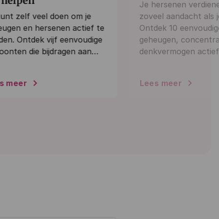
 helpen
Je hersenen verdien
unt zelf veel doen om je
zoveel aandacht als j
eugen en hersenen actief te
Ontdek 10 eenvoudige
en. Ontdek vijf eenvoudige
geheugen, concentra
oonten die bijdragen aan…
denkvermogen actie
s meer
Lees meer