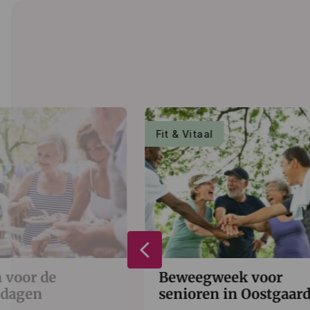
Fit & Vitaal
arrow_back_ios_new
 voor de
Beweegweek voor
 dagen
senioren in Oostgaar