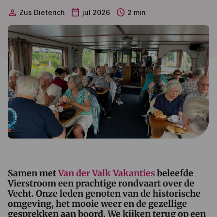
person
calendar_today
schedule
Zus Dieterich
jul 2026
2 min
Samen met
Van der Valk Vakanties
beleefde
Vierstroom een prachtige rondvaart over de
Vecht. Onze leden genoten van de historische
omgeving, het mooie weer en de gezellige
gesprekken aan boord. We kijken terug op een