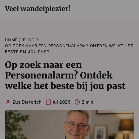
Veel wandelplezier!
HOME
BLOG
OP ZOEK NAAR EEN PERSONENALARM? ONTDEK WELKE HET
BESTE BIJ JOU PAST
Op zoek naar een
Personenalarm? Ontdek
welke het beste bij jou past
person
calendar_today
schedule
Zus Dieterich
jul 2026
2 min