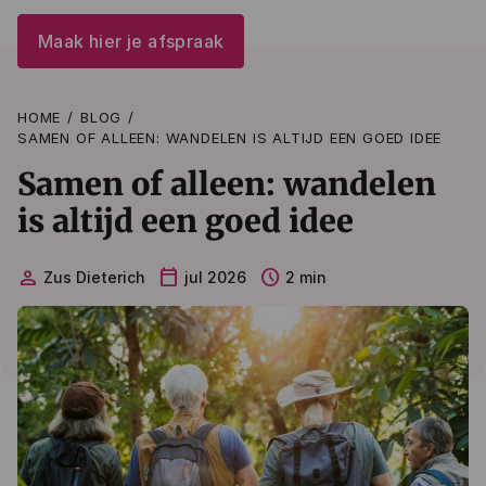
Maak hier je afspraak
HOME
BLOG
SAMEN OF ALLEEN: WANDELEN IS ALTIJD EEN GOED IDEE
Samen of alleen: wandelen
is altijd een goed idee
person
calendar_today
schedule
Zus Dieterich
jul 2026
2 min