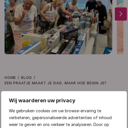
arrow_forward_ios
HOME
BLOG
EEN PRAATJE MAAKT JE DAG. MAAR HOE BEGIN JE?
Een praatje maakt je dag.
Wij waarderen uw privacy
Maar hoe begin je?
We gebruiken cookies om uw browse-ervaring te
verbeteren, gepersonaliseerde advertenties of inhoud
person
calendar_today
schedule
Zus Dieterich
jul 2026
2 min
weer te geven en ons verkeer te analyseren. Door op