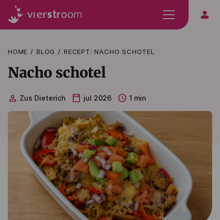
person
HOME
BLOG
RECEPT: NACHO SCHOTEL
Nacho schotel
person
calendar_today
schedule
Zus Dieterich
jul 2026
1 min