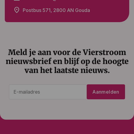
place
Postbus 571, 2800 AN Gouda
Meld je aan voor de Vierstroom
nieuwsbrief en blijf op de hoogte
van het laatste nieuws.
E-
Aanmelden
mailadres
(Vereist)