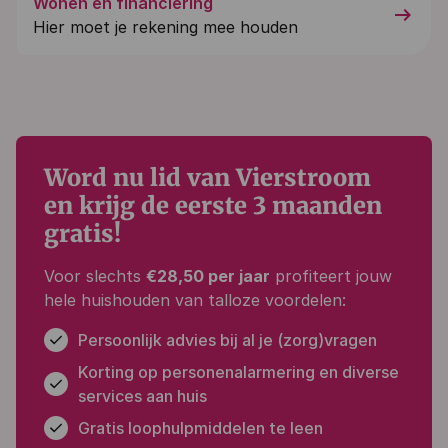
Wonen en financiering
arrow_right_alt
Hier moet je rekening mee houden
Word nu lid van Vierstroom
en krijg de eerste 3 maanden
gratis!
Voor slechts
€28,50 per jaar
profiteert jouw
hele huishouden van talloze voordelen:
Persoonlijk advies bij al je (zorg)vragen
Korting op personenalarmering en diverse
services aan huis
Gratis loophulpmiddelen te leen