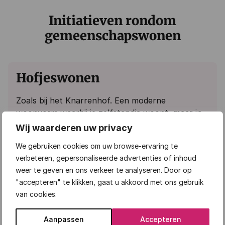
Initiatieven rondom
gemeenschapswonen
Hofjeswonen
Zoals bij het Knarrenhof. Een moderne
woonvorm waarbij je zelfstandig woont, maar in
een hechte gemeenschap met gelijkgestemden.
Wij waarderen uw privacy
Bewoners wonen in een hofje met gezamenlijke
We gebruiken cookies om uw browse-ervaring te
voorzieningen zoals een tuin of
verbeteren, gepersonaliseerde advertenties of inhoud
ontmoetingsruimte, en helpen elkaar waar nodig.
weer te geven en ons verkeer te analyseren. Door op
Zo blijf je zelfstandig, maar nooit alleen.
"accepteren" te klikken, gaat u akkoord met ons gebruik
van cookies.
Lees meer over hofjeswonen
Aanpassen
Accepteren