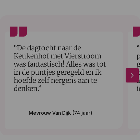
“De dagtocht naar de
“
Keukenhof met Vierstroom
was fantastisch! Alles was tot
g
in de puntjes geregeld en ik
h
arrow_forward_ios
hoefde zelf nergens aan te
a
denken.”
i
Mevrouw Van Dijk (74 jaar)