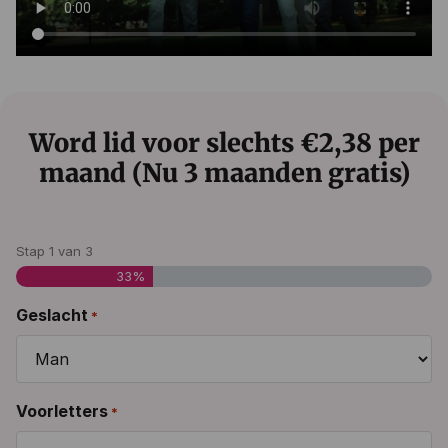
Word lid voor slechts €2,38 per
maand (Nu 3 maanden gratis)
Stap
1
van
3
33%
Geslacht
*
Voorletters
*