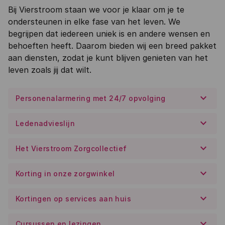
Bij Vierstroom staan we voor je klaar om je te
ondersteunen in elke fase van het leven. We
begrijpen dat iedereen uniek is en andere wensen en
behoeften heeft. Daarom bieden wij een breed pakket
aan diensten, zodat je kunt blijven genieten van het
leven zoals jij dat wilt.
keyboard_arrow_down
Personenalarmering met 24/7 opvolging
keyboard_arrow_down
Ledenadvieslijn
keyboard_arrow_down
Het Vierstroom Zorgcollectief
keyboard_arrow_down
Korting in onze zorgwinkel
keyboard_arrow_down
Kortingen op services aan huis
keyboard_arrow_down
Cursussen en lezingen