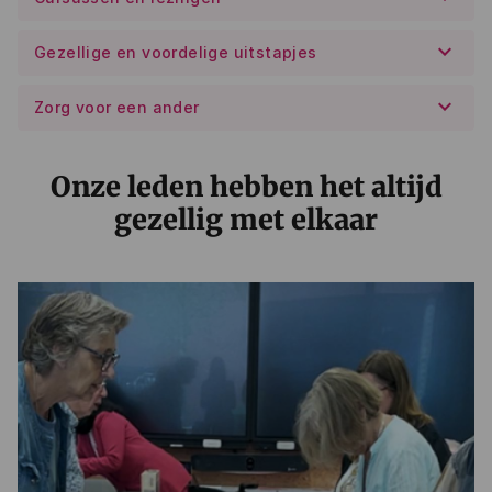
keyboard_arrow_down
Gezellige en voordelige uitstapjes
keyboard_arrow_down
Zorg voor een ander
Onze leden hebben het altijd
gezellig met elkaar