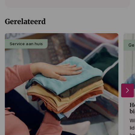
Gerelateerd
Service aan huis
Ge
arrow_forward_ios
H
bi
Wi
li
ka