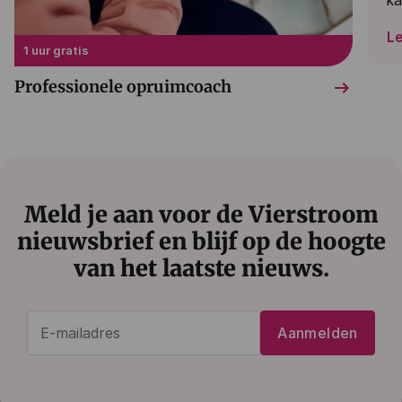
L
1 uur gratis
arrow_right_alt
Professionele opruimcoach
Meld je aan voor de Vierstroom
nieuwsbrief en blijf op de hoogte
van het laatste nieuws.
E-
Aanmelden
mailadres
(Vereist)