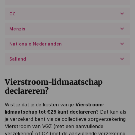
keyboard_arrow_down
CZ
keyboard_arrow_down
Menzis
keyboard_arrow_down
Nationale Nederlanden
keyboard_arrow_down
Salland
Vierstroom-lidmaatschap
declareren?
Wist je dat je de kosten van je
Vierstroom-
lidmaatschap tot €25 kunt declareren
? Dat kan als
je verzekerd bent via de collectieve zorgverzekering
Vierstroom van VGZ (met een aanvullende
verzekering) of CZ (met de aanvullende verzekering