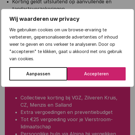
Korting geldt uitsluitend op aanvullende en
tandartsverzekeringen
Vergoedingen verschillen per pakket; controleer
Wij waarderen uw privacy
altijd de polisvoorwaarden
We gebruiken cookies om uw browse-ervaring te
Acties en kortingen zijn niet te combineren, tenzij
verbeteren, gepersonaliseerde advertenties of inhoud
anders vermeld
weer te geven en ons verkeer te analyseren. Door op
Op het Vierstroom lidmaatschap en diensten zijn
"accepteren" te klikken, gaat u akkoord met ons gebruik
de
Algemene Voorwaarden Lidmaatschap
van cookies.
Vierstroom Ledenservice
van toepassing
Aanpassen
Accepteren
VERZEKERING
Collectieve korting bij VGZ, Zilveren Kruis,
CZ, Menzis en Salland
Extra vergoedingen en preventiebudget
Tot €25 vergoeding voor je Vierstroom-
lidmaatschap
Persoonlijke hulp via Alpina bij vergelijken