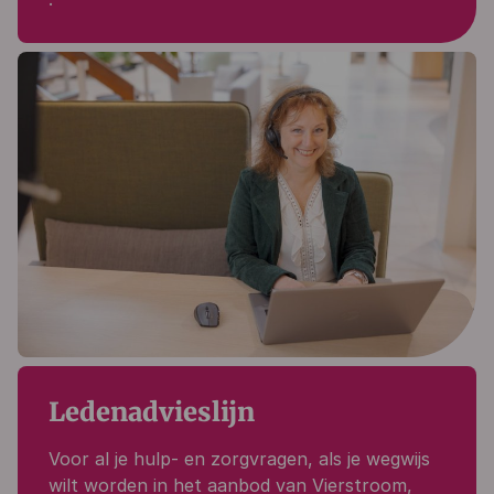
Ledenadvieslijn
Voor al je
hulp- en zorgvragen
, als je
wegwijs
wilt worden in het aanbod van Vierstroom
,