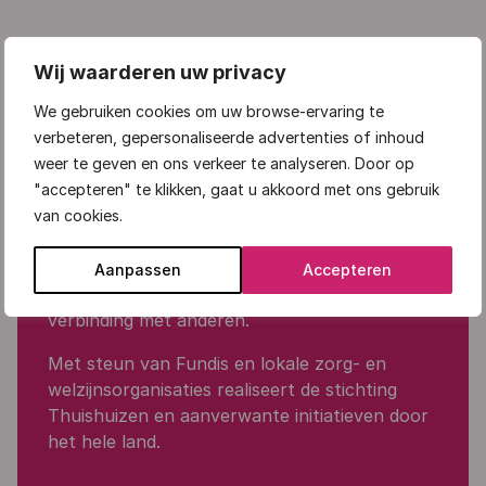
Wij waarderen uw privacy
Over Stichting Thuis in
We gebruiken cookies om uw browse-ervaring te
verbeteren, gepersonaliseerde advertenties of inhoud
Welzijn
weer te geven en ons verkeer te analyseren. Door op
"accepteren" te klikken, gaat u akkoord met ons gebruik
Stichting Thuis in Welzijn
is initiatiefnemer van
van cookies.
het Thuishuis-concept.
De stichting ontwikkelt en begeleidt projecten
Aanpassen
Accepteren
die bijdragen aan
prettig ouder worden in
verbinding met anderen
.
Met steun van
Fundis
en lokale zorg- en
welzijnsorganisaties realiseert de stichting
Thuishuizen en aanverwante initiatieven door
het hele land.
.