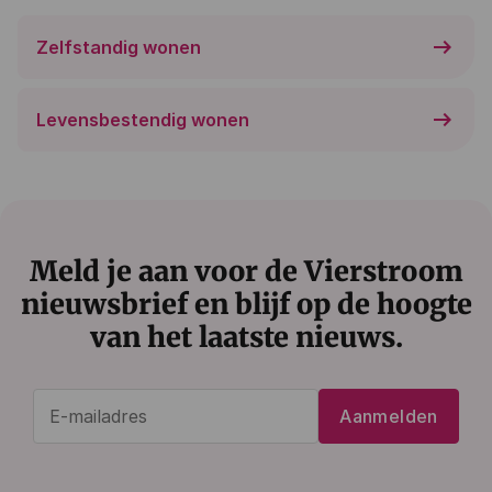
arrow_right_alt
Zelfstandig wonen
arrow_right_alt
Levensbestendig wonen
Meld je aan voor de Vierstroom
nieuwsbrief en blijf op de hoogte
van het laatste nieuws.
E-
Aanmelden
mailadres
(Vereist)