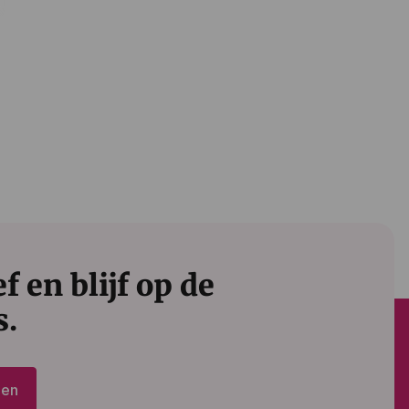
 en blijf op de
s.
den