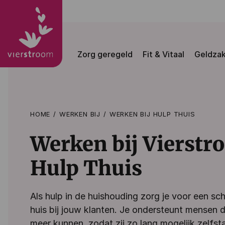
Zorg geregeld
Fit & Vitaal
Geldza
HOME
WERKEN BIJ
WERKEN BIJ HULP THUIS
Werken bij Vierst
Hulp Thuis
Als hulp in de huishouding zorg je voor een sc
huis bij jouw klanten. Je ondersteunt mensen di
meer kunnen, zodat zij zo lang mogelijk zelfst