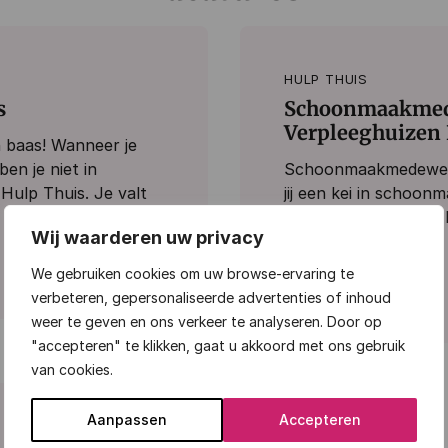
HULP THUIS
s
Schoonmaakmed
Verpleeghuizen 
n baas! Wanneer je
en je niet in
Schoonmaakmedewerk
 Hulp Thuis. Je valt
jij een kei in schoo
een dankbare baan? D
Wij waarderen uw privacy
aan het juiste adre…
We gebruiken cookies om uw browse-ervaring te
Bekijk vacature
verbeteren, gepersonaliseerde advertenties of inhoud
weer te geven en ons verkeer te analyseren. Door op
"accepteren" te klikken, gaat u akkoord met ons gebruik
van cookies.
Aanpassen
Accepteren