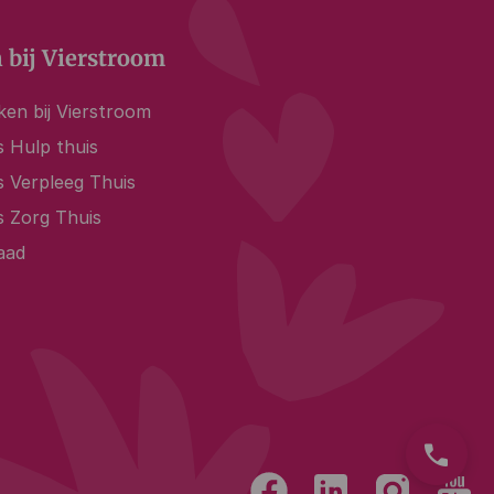
 bij Vierstroom
en bij Vierstroom
 Hulp thuis
s Verpleeg Thuis
s Zorg Thuis
aad
phone