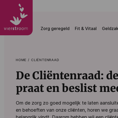
Zorg geregeld
Fit & Vitaal
Geldza
HOME
CLIËNTENRAAD
De Cliëntenraad: d
praat en beslist me
Om de zorg zo goed mogelijk te laten aansluit
en behoeften van onze cliënten, horen we gra
belangrijk vindt. Daarom hebben wij een cliënt