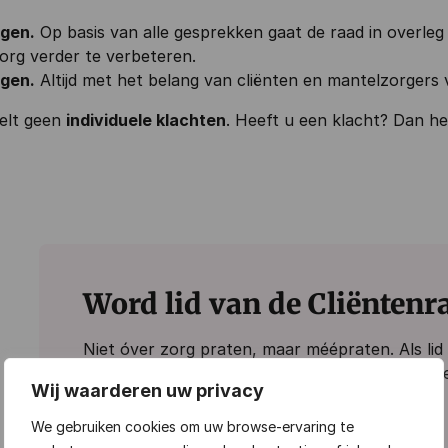
ngen.
Op basis van alle gesprekken gaat de raad in overleg
rg verder te verbeteren.
ngen.
Altijd met het belang van cliënten en mantelzorgers
delt geen
individuele klachten
. Heeft u een klacht? Dan he
Word lid van de Cliëntenr
Niet óver zorg praten, maar
méépraten
. Als l
met zeven andere leden in (thuis)zorg, verzam
Wij waarderen uw privacy
deelt u deze met de directie om de zorg verder
We gebruiken cookies om uw browse-ervaring te
Wat vragen we van u?