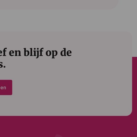
 en blijf op de
s.
den