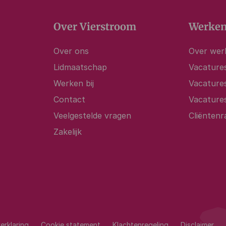
Over Vierstroom
Werken
Over ons
Over werk
Lidmaatschap
Vacatures
Werken bij
Vacature
Contact
Vacature
Veelgestelde vragen
Cliëntenr
Zakelijk
erklaring
Cookie statement
Klachtenregeling
Disclaimer