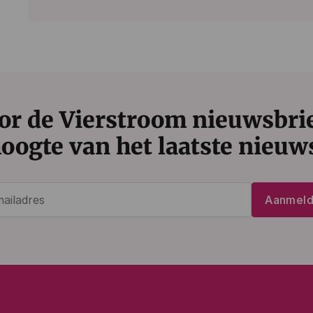
or de Vierstroom nieuwsbrief
oogte van het laatste nieuw
E-
Aanmel
mailadres
(Vereist)