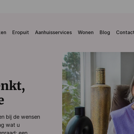
ken
Eropuit
Aanhuisservices
Wonen
Blog
Contac
enkt,
e
en bij de wensen
ag wat u
enraad: een