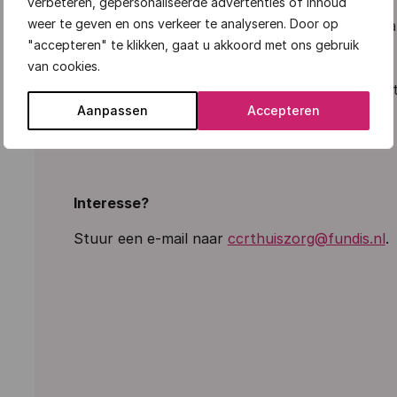
verbeteren, gepersonaliseerde advertenties of inhoud
weer te geven en ons verkeer te analyseren. Door op
Ongeveer
2–3 dagdelen per maand
(lezen va
"accepteren" te klikken, gaat u akkoord met ons gebruik
cliënten, bijeenkomsten).
van cookies.
8 vergaderingen per jaar
.
U kunt denken en oordelen vanuit
het cliën
constructief en positief kritisch
.
Aanpassen
Accepteren
Scholing
voor nieuwe leden is mogelijk.
Interesse?
Stuur
een e-mail naar
ccrthuiszorg@fundis.nl
.