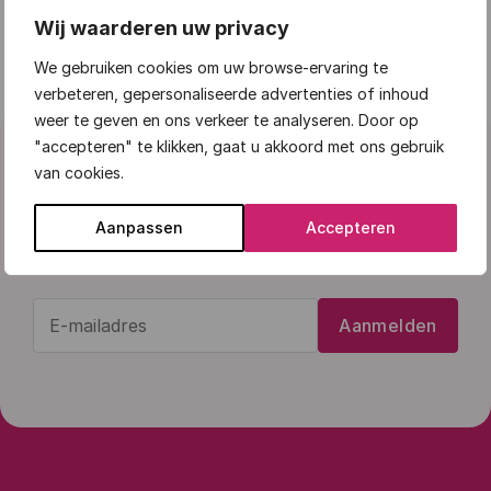
aanpassen. Meldt u zich daarna af, dan zijn wij helaas
genoodzaakt om kosten in rekening te brengen. Dit
Wij waarderen uw privacy
gebeurt ook als u niet aanwezig bent op het
We gebruiken cookies om uw browse-ervaring te
afgesproken tijdstip.
verbeteren, gepersonaliseerde advertenties of inhoud
weer te geven en ons verkeer te analyseren. Door op
"accepteren" te klikken, gaat u akkoord met ons gebruik
Meld je aan voor de Vierstroom
van cookies.
nieuwsbrief en blijf op de hoogte
Aanpassen
Accepteren
van het laatste nieuws.
E-
Aanmelden
mailadres
(Vereist)