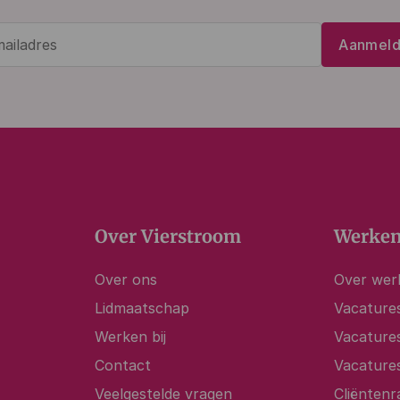
E-
Aanmel
mailadres
(Vereist)
Over Vierstroom
Werken
Over ons
Over werk
Lidmaatschap
Vacatures
Werken bij
Vacature
Contact
Vacature
Veelgestelde vragen
Cliëntenr