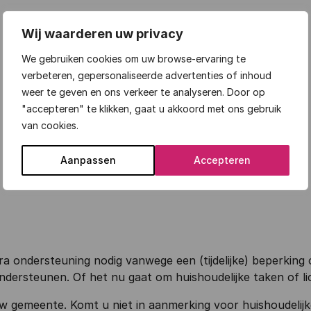
Wij waarderen uw privacy
We gebruiken cookies om uw browse-ervaring te
verbeteren, gepersonaliseerde advertenties of inhoud
weer te geven en ons verkeer te analyseren. Door op
"accepteren" te klikken, gaat u akkoord met ons gebruik
van cookies.
Aanpassen
Accepteren
xtra ondersteuning nodig vanwege een (tijdelijke) beperki
ondersteunen. Of het nu gaat om huishoudelijke taken of lich
w gemeente. Komt u niet in aanmerking voor huishoudelij