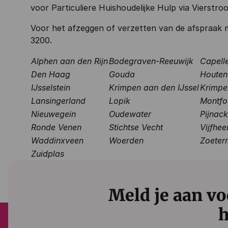
voor Particuliere Huishoudelijke Hulp via Vierstro
Voor het afzeggen of verzetten van de afspraak 
3200.
Alphen aan den Rijn
Bodegraven-Reeuwijk
Capelle
Den Haag
Gouda
Houten
IJsselstein
Krimpen aan den IJssel
Krimpe
Lansingerland
Lopik
Montfo
Nieuwegein
Oudewater
Pijnac
Ronde Venen
Stichtse Vecht
Vijfhe
Waddinxveen
Woerden
Zoeter
Zuidplas
Meld je aan vo
h