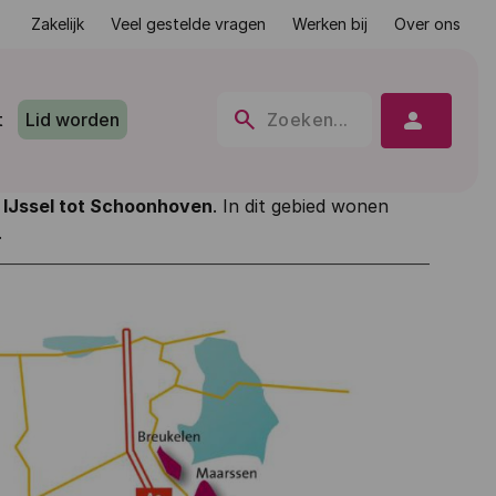
Zakelijk
Veel gestelde vragen
Werken bij
Over ons
search
person
t
Lid worden
Zoeken...
 IJssel tot Schoonhoven
. In dit gebied wonen
.