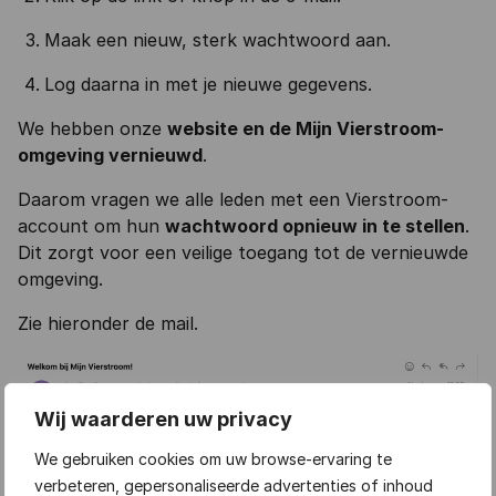
Maak een nieuw, sterk wachtwoord aan.
Log daarna in met je nieuwe gegevens.
We hebben onze
website en de Mijn Vierstroom-
omgeving vernieuwd
.
Daarom vragen we alle leden met een Vierstroom-
account om hun
wachtwoord opnieuw in te stellen
.
Dit zorgt voor een veilige toegang tot de vernieuwde
omgeving.
Zie hieronder de mail.
Wij waarderen uw privacy
We gebruiken cookies om uw browse-ervaring te
verbeteren, gepersonaliseerde advertenties of inhoud