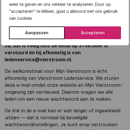
weer te geven en ons verkeer te analyseren. Door op
"accepteren" te klikken, gaat u akkoord met ons gebruik
van cookies.
Aanpassen
Accepteren
Ja, dat is veilig mits de email op 31 oktober is
verstuurd én hij afkomstig is van
ledenservice@vierstroom.nl.
De
welkomstmail voor Mijn Vierstroom
is écht
afkomstig van
Vierstroom Ledenservice.
We sturen
deze e-mail omdat onze
website en Mijn Vierstroom-
omgeving zijn vernieuwd.
Daarom vragen we alle
leden om
een nieuw wachtwoord aan te maken
.
De link in de e-mail kan er wat langer of ingewikkeld
uitzien — dat is normaal bij beveiligde
wachtwoordinstellingen. Je kunt erop vertrouwen