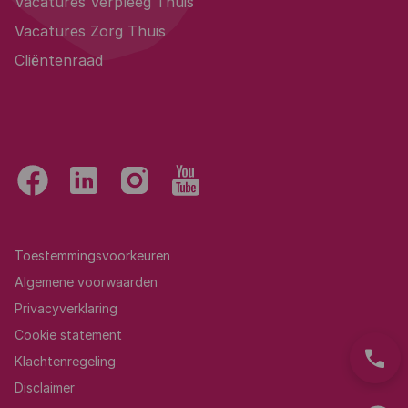
Vacatures Verpleeg Thuis
Vacatures Zorg Thuis
Cliëntenraad
Toestemmingsvoorkeuren
Algemene voorwaarden
Privacyverklaring
Cookie statement
phone
Klachtenregeling
Disclaimer