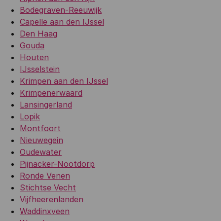
Bodegraven-Reeuwijk
Capelle aan den IJssel
Den Haag
Gouda
Houten
IJsselstein
Krimpen aan den IJssel
Krimpenerwaard
Lansingerland
Lopik
Montfoort
Nieuwegein
Oudewater
Pijnacker-Nootdorp
Ronde Venen
Stichtse Vecht
Vijfheerenlanden
Waddinxveen