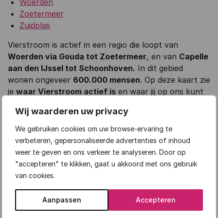
Woerden
Zoetermeer
Zuidplas
Vierstroom is actief in een regio die loopt van
Woerden via Gouda tot Zoetermeer
, en van
Capelle
aan den IJssel tot Schoonhoven.
In dit gebied
wonen ongeveer
600.000 mensen
. Op deze kaart zie
je
waar Vierstroom actief is
en waar jij op ons kunt
rekenen.
Wij waarderen uw privacy
Wilt u graag thuis blijven wonen, maar heeft u extra
We gebruiken cookies om uw browse-ervaring te
ondersteuning nodig vanwege een (tijdelijke)
verbeteren, gepersonaliseerde advertenties of inhoud
beperking of gezondheidsproblemen? Vierstroom
weer te geven en ons verkeer te analyseren. Door op
Hulp Thuis staat klaar om u zowel tijdelijk als
"accepteren" te klikken, gaat u akkoord met ons gebruik
structureel te ondersteunen. Of het nu gaat om
van cookies.
huishoudelijke taken of lichte begeleiding, wij zijn er
voor u.
Aanpassen
Accepteren
Vraag onze diensten aan via het Wmo-loket van uw