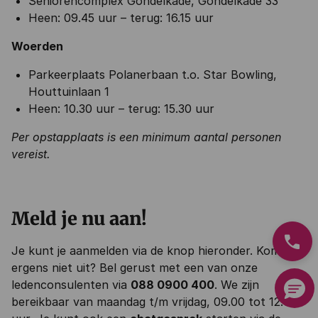
Seniorencomplex Gondelkade, Gondelkade 33
Heen: 09.45 uur – terug: 16.15 uur
Woerden
Parkeerplaats Polanerbaan t.o. Star Bowling,
Houttuinlaan 1
Heen: 10.30 uur – terug: 15.30 uur
Per opstapplaats is een minimum aantal personen
vereist.
Meld je nu aan!
phone
Je kunt je aanmelden via de knop hieronder. Kom je
ergens niet uit? Bel gerust met een van onze
ledenconsulenten via
088 0900 400
. We zijn
bereikbaar van maandag t/m vrijdag, 09.00 tot 12.00