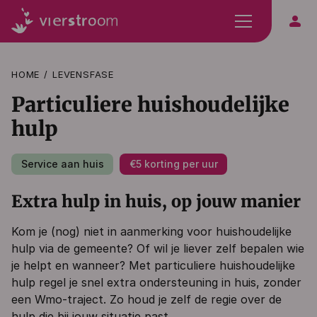
person
HOME
LEVENSFASE
Particuliere huishoudelijke
hulp
Service aan huis
€5 korting per uur
Extra hulp in huis, op jouw manier
Kom je (nog) niet in aanmerking voor huishoudelijke
hulp via de gemeente? Of wil je liever zelf bepalen wie
je helpt en wanneer? Met particuliere huishoudelijke
hulp regel je snel extra ondersteuning in huis, zonder
een Wmo-traject. Zo houd je zelf de regie over de
hulp die bij jouw situatie past.