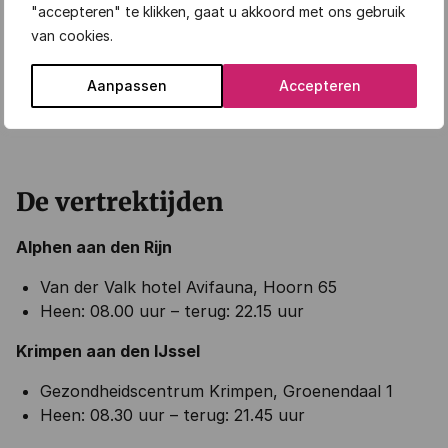
"accepteren" te klikken, gaat u akkoord met ons gebruik
Prijzen:
van cookies.
Vierstroom leden: €79 per persoon
Niet Vierstroom leden: €89 per persoon
Aanpassen
Accepteren
Reserveringskosten: €5 per persoon
De vertrektijden
Alphen aan den Rijn
Van der Valk hotel Avifauna, Hoorn 65
Heen: 08.00 uur – terug: 22.15 uur
Krimpen aan den IJssel
Gezondheidscentrum Krimpen, Groenendaal 1
Heen: 08.30 uur – terug: 21.45 uur