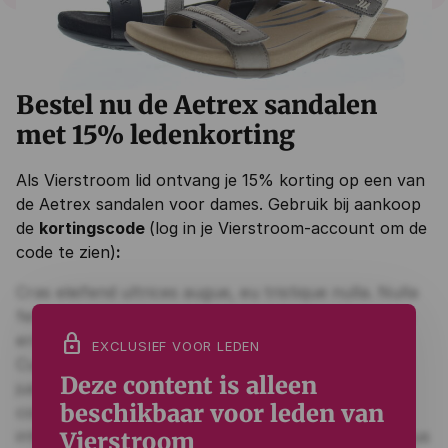
Bestel nu de Aetrex sandalen
met 15% ledenkorting
Als Vierstroom lid ontvang je 15% korting op een van
de Aetrex sandalen voor dames. Gebruik bij aankoop
de
kortingscode
(log in je Vierstroom-account om de
code te zien)
:
lock
EXCLUSIEF VOOR LEDEN
Deze content is alleen
beschikbaar voor leden van
Vierstroom