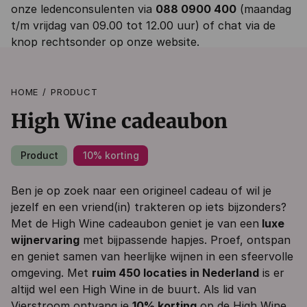
onze ledenconsulenten via
088 0900 400
(maandag
t/m vrijdag van 09.00 tot 12.00 uur) of chat via de
knop rechtsonder op onze website.
HOME
PRODUCT
High Wine cadeaubon
Product
10% korting
Ben je op zoek naar een origineel cadeau of wil je
jezelf en een vriend(in) trakteren op iets bijzonders?
Met de High Wine cadeaubon geniet je van een
luxe
wijnervaring
met bijpassende hapjes. Proef, ontspan
en geniet samen van heerlijke wijnen in een sfeervolle
omgeving. Met
ruim 450 locaties in Nederland
is er
altijd wel een High Wine in de buurt. Als lid van
Vierstroom ontvang je
10% korting
op de High Wine