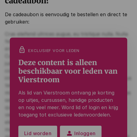
cadeaubon?
De cadeaubon is eenvoudig te bestellen en direct te
gebruiken:
lock
EXCLUSIEF VOOR LEDEN
Deze content is alleen
beschikbaar voor leden van
Vierstroom
Als lid van Vierstroom ontvang je korting
op uitjes, cursussen, handige producten
en nog veel meer. Word lid of login en krijg
toegang tot exclusieve ledenvoordelen.
person
Lid worden
Inloggen