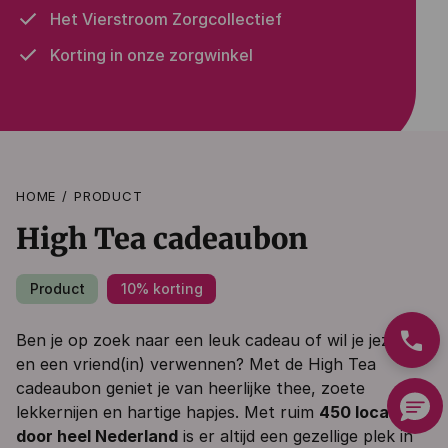
Het Vierstroom Zorgcollectief
Korting in onze zorgwinkel
HOME
PRODUCT
High Tea cadeaubon
Product
10% korting
phone
Ben je op zoek naar een leuk cadeau of wil je jezelf
en een vriend(in) verwennen? Met de High Tea
cadeaubon geniet je van heerlijke thee, zoete
lekkernijen en hartige hapjes. Met ruim
450 locaties
door heel Nederland
is er altijd een gezellige plek in