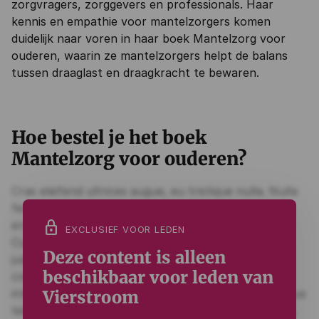
zorgvragers, zorggevers en professionals. Haar
kennis en empathie voor mantelzorgers komen
duidelijk naar voren in haar boek Mantelzorg voor
ouderen, waarin ze mantelzorgers helpt de balans
tussen draaglast en draagkracht te bewaren.
Hoe
bestel je het boek
Mantelzorg voor ouderen?
lock
EXCLUSIEF VOOR LEDEN
Deze content is alleen
beschikbaar voor leden van
Vierstroom