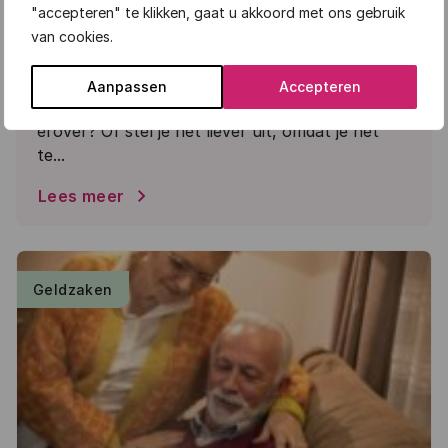
"accepteren" te klikken, gaat u akkoord met ons gebruik
van cookies.
Waarom praten over het einde belangrijk
is
Aanpassen
Accepteren
De dood. Het einde van het leven. Praat jij
erover? Of stel je het liever uit, omdat je het
te...
Lees meer
Geldzaken