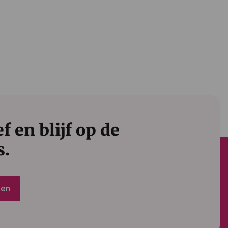
 en blijf op de
s.
den