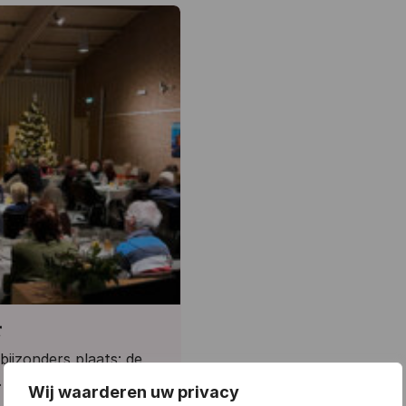
r
ijzonders plaats: de
 In de sfeervolle
Wij waarderen uw privacy