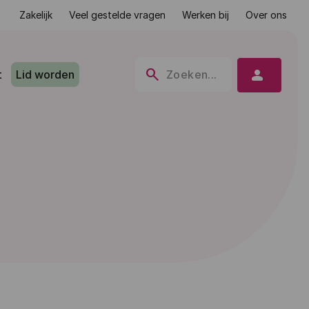
Zakelijk
Veel gestelde vragen
Werken bij
Over ons
search
person
t
Lid worden
Zoeken...