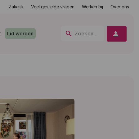
Zakelijk
Veel gestelde vragen
Werken bij
Over ons
search
person
t
Lid worden
Zoeken...