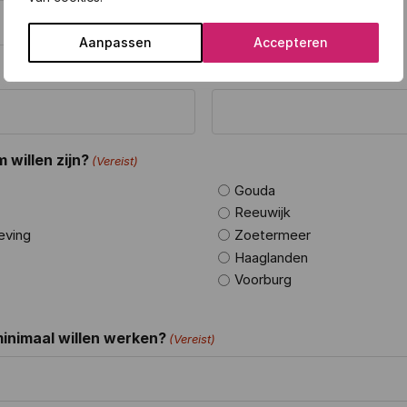
Aanpassen
Accepteren
Afstudeer datum
 willen zijn?
(Vereist)
Gouda
Reeuwijk
eving
Zoetermeer
Haaglanden
Voorburg
minimaal willen werken?
(Vereist)