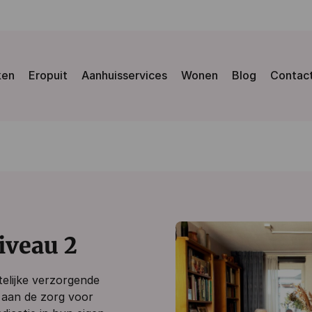
ken
Eropuit
Aanhuisservices
Wonen
Blog
Contac
iveau 2
telijke verzorgende
n aan de zorg voor