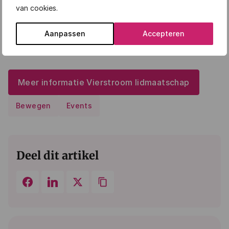
worden van Vierstroom Ledenservice. Klik op de knop
van cookies.
hieronder en ontdek wat het lidmaatschap inhoudt.
Heb je nog meer vragen? Dan kun je altijd bellen met
Aanpassen
Accepteren
één van onze
ledenconsulenten
via
088 0900 400
of online een
afspraak
maken.
Meer informatie Vierstroom lidmaatschap
Bewegen
Events
Deel dit artikel