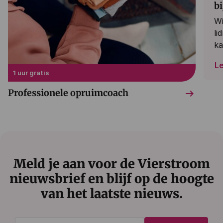
bi
Wi
li
ka
L
1 uur gratis
arrow_right_alt
Professionele opruimcoach
Meld je aan voor de Vierstroom
nieuwsbrief en blijf op de hoogte
van het laatste nieuws.
E-