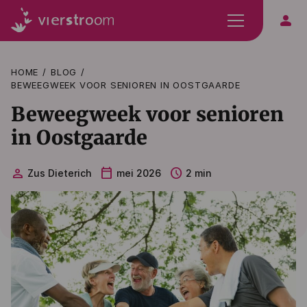
person
HOME
BLOG
BEWEEGWEEK VOOR SENIOREN IN OOSTGAARDE
Beweegweek voor senioren
in Oostgaarde
person
calendar_today
schedule
Zus Dieterich
mei 2026
2 min