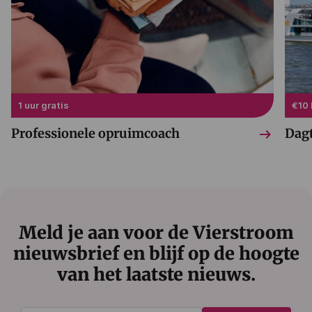
1 uur gratis
€10 
arrow_right_alt
Professionele opruimcoach
Dag
Meld je aan voor de Vierstroom
nieuwsbrief en blijf op de hoogte
van het laatste nieuws.