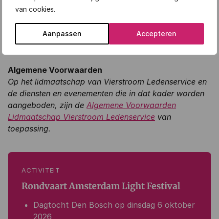
evenement aan bij een van onze medewerkers.
van cookies.
Meld je nu aan voor de dagtocht
Aanpassen
Accepteren
Algemene Voorwaarden
Op het lidmaatschap van Vierstroom Ledenservice en
de diensten en evenementen die in dat kader worden
aangeboden, zijn de
Algemene Voorwaarden
Lidmaatschap Vierstroom Ledenservice
van
toepassing.
ACTIVITEIT
Rondvaart Amsterdam Light Festival
Dagtocht Den Bosch op dinsdag 6 oktober
2026