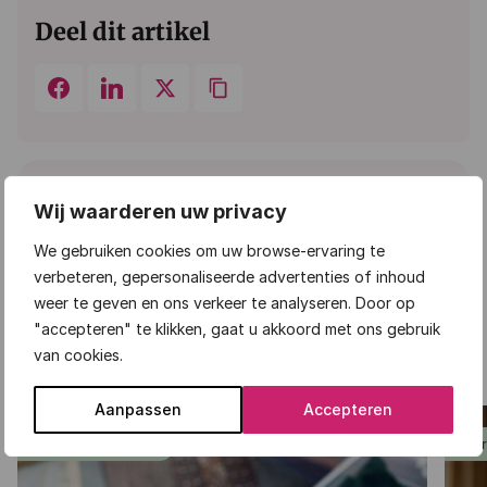
Deel dit artikel
keyboard_arrow_down
Geen reacties
Wij waarderen uw privacy
We gebruiken cookies om uw browse-ervaring te
Plaats reactie
verbeteren, gepersonaliseerde advertenties of inhoud
weer te geven en ons verkeer te analyseren. Door op
"accepteren" te klikken, gaat u akkoord met ons gebruik
van cookies.
Gerelateerd
Aanpassen
Accepteren
Service aan huis
Ser