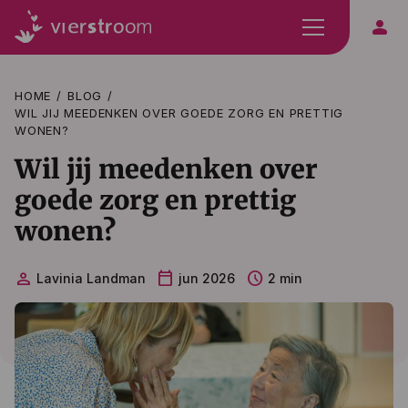
person
HOME
BLOG
WIL JIJ MEEDENKEN OVER GOEDE ZORG EN PRETTIG
WONEN?
Wil jij meedenken over
goede zorg en prettig
wonen?
person
calendar_today
schedule
Lavinia Landman
jun 2026
2 min