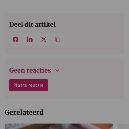
Deel dit artikel
keyboard_arrow_down
Geen reacties
Plaats reactie
Gerelateerd