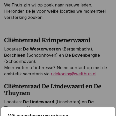
WelThuis zijn wij op zoek naar nieuwe leden.
Hieronder zie je voor welke locaties we momenteel
versterking zoeken.
Cliëntenraad Krimpenerwaard
Locaties:
De Westerweeren
(Bergambacht),
Borchleen
(Schoonhoven) en
De Bovenberghe
(Schoonhoven).
Meer weten of interesse? Neem contact op met de
ambtelijk secretaris via
r.dekoning@welthuis.nl
.
Cliëntenraad De Lindewaard en De
Thuynen
Locaties:
De Lindewaard
(Linschoten) en
De
Thuynen
(Woerden).
Meer weten of interesse? Neem contact op met de
Wij waarderen uw privacy