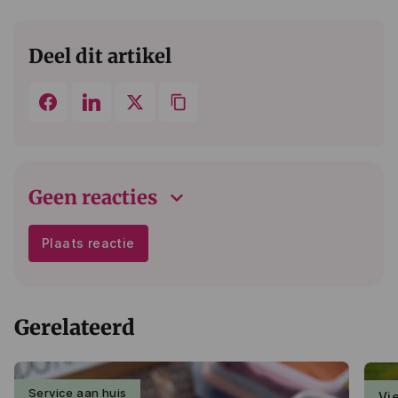
Deel dit artikel
keyboard_arrow_down
Geen reacties
Plaats reactie
Gerelateerd
Service aan huis
Vi