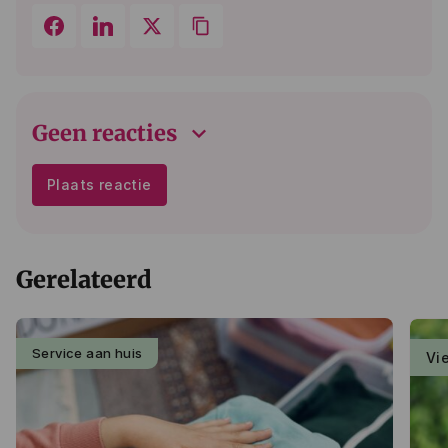
keyboard_arrow_down
Geen reacties
Plaats reactie
Gerelateerd
Service aan huis
Vi