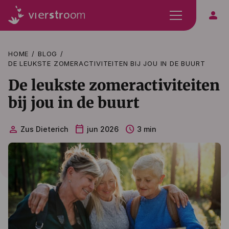
person
HOME
BLOG
DE LEUKSTE ZOMERACTIVITEITEN BIJ JOU IN DE BUURT
De leukste zomeractiviteiten
bij jou in de buurt
person
calendar_today
schedule
Zus Dieterich
jun 2026
3 min