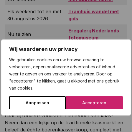
Elk weekend tot en met
Tramhuis wandel met
30 augustus 2026
gids
Eregalerij Nederlands
Nu te zien
fotomuseum
Wij waarderen uw privacy
Ontdek meer activiteiten in Rotterdam
We gebruiken cookies om uw browse-ervaring te
verbeteren, gepersonaliseerde advertenties of inhoud
weer te geven en ons verkeer te analyseren. Door op
"accepteren" te klikken, gaat u akkoord met ons gebruik
Woerden
van cookies.
Ontdek in augustus de grote vlooienmarkt in
Aanpassen
Accepteren
Woerden met maar liefst 250 kramen en ga op zoek
naar bijzondere vondsten. Liefhebber van kaas?
Neem dan een kijkje op de traditionele kaasmarkt en
beleef de échte boerenkaasverkoop, compleet met