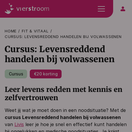
person
HOME
FIT & VITAAL
CURSUS: LEVENSREDDEND HANDELEN BIJ VOLWASSENEN
Cursus: Levensreddend
handelen bij volwassenen
Cursus
€20 korting
Leer levens redden met kennis en
zelfvertrouwen
Weet jij wat je moet doen in een noodsituatie? Met de
cursus Levensreddend handelen bij volwassenen
van
Livis
leer je hoe je snel en effectief kunt handelen
bij ongelukken en medische noodsituaties. Je krijgt