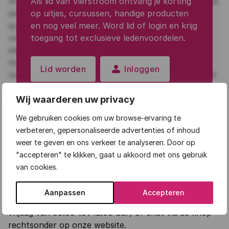
Als lid van Vierstroom ontvang je korting
op uitjes, cursussen, handige producten
en nog veel meer. Word lid of login en krijg
toegang tot exclusieve ledenvoordelen.
person
Lid worden
Inloggen
Wij waarderen uw privacy
We gebruiken cookies om uw browse-ervaring te
verbeteren, gepersonaliseerde advertenties of inhoud
weer te geven en ons verkeer te analyseren. Door op
Meer informatie
"accepteren" te klikken, gaat u akkoord met ons gebruik
van cookies.
Heb je een vraag over de inhoud van de cursus of
hulp nodig bij het aanmelden? Bel onze
Aanpassen
Accepteren
ledenconsulenten via
088 0900 400
(maandag t/m
vrijdag van 09.00 tot 12.00 uur) of chat via de knop
rechtsonder op onze website.