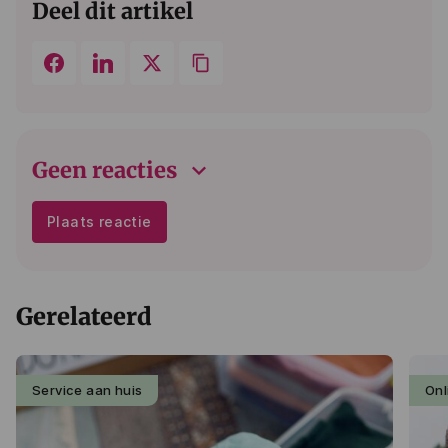
Deel dit artikel
keyboard_arrow_down
Geen reacties
Plaats reactie
Gerelateerd
Service aan huis
Onl