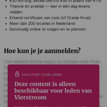
€20 korting: betaal slechts €95 in plaats van €115
Theorie én praktijk — leer in één dag levens
redden
Erkend certificaat van Livis (of Oranje Kruis)
Meer dan 200 locaties in Nederland
Eenvoudig online te volgen en te plannen
Hoe kun je je aanmelden?
lock
EXCLUSIEF VOOR LEDEN
Deze content is alleen
beschikbaar voor leden van
Vierstroom