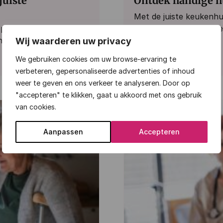
juiste
Ontdek handige h
Met de juiste keukenhu
loophulpmiddelen. Ontdek
zelfstandig blijven ko
n betekenen.
er...
Wij waarderen uw privacy
We gebruiken cookies om uw browse-ervaring te
Lees meer
verbeteren, gepersonaliseerde advertenties of inhoud
weer te geven en ons verkeer te analyseren. Door op
"accepteren" te klikken, gaat u akkoord met ons gebruik
van cookies.
Fit & Vitaal
Aanpassen
Accepteren