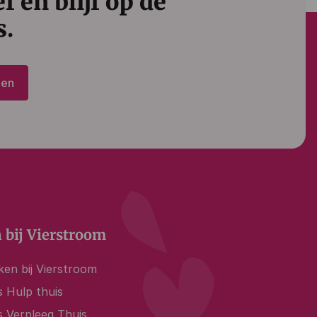
 en blijf op de
s.
den
 bij Vierstroom
en bij Vierstroom
 Hulp thuis
s Verpleeg Thuis