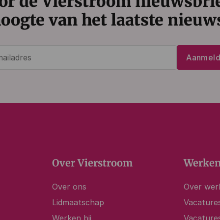
or de Vierstroom nieuwsbrief
oogte van het laatste nieuw
E-
Aanmel
mailadres
(Vereist)
Over Vierstroom
Werken
Over ons
Over werk
Lidmaatschap
Vacatures
Werken bij
Vacature