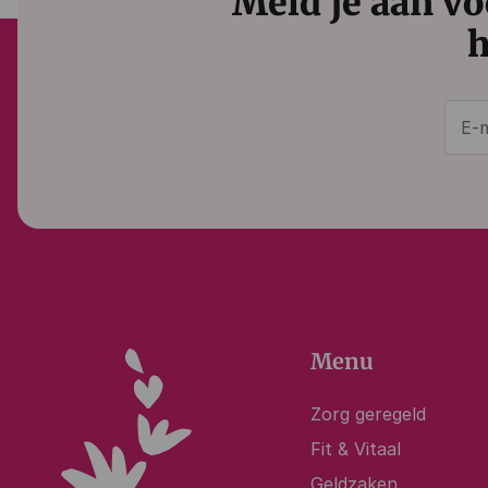
Meld je aan vo
h
Menu
Zorg geregeld
Fit & Vitaal
Geldzaken