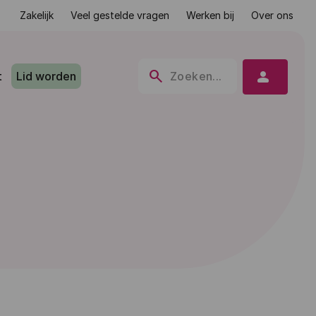
Zakelijk
Veel gestelde vragen
Werken bij
Over ons
search
person
t
Lid worden
Zoeken...