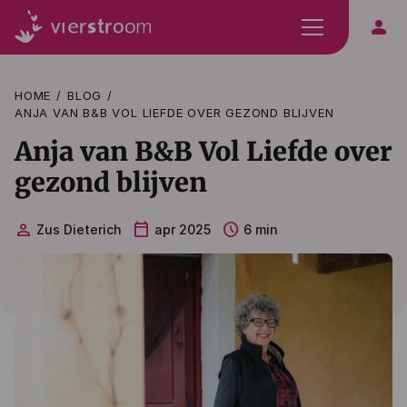
person
HOME
BLOG
ANJA VAN B&B VOL LIEFDE OVER GEZOND BLIJVEN
Anja van B&B Vol Liefde over
gezond blijven
person
calendar_today
schedule
Zus Dieterich
apr 2025
6 min