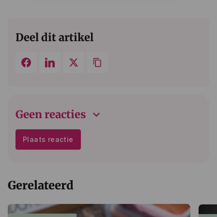
Deel dit artikel
keyboard_arrow_down
Geen reacties
Plaats reactie
Gerelateerd