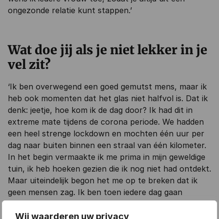
ongezonde relatie kunt stappen.’
Wat doe jij als je niet lekker in je
vel zit?
‘Ik ben overwegend een goed gemutst mens, maar ik
heb ook momenten dat het glas niet halfvol is. Dat ik
denk: jeetje, hoe kom ik de dag door? Ik had dit in
extreme mate tijdens de corona periode. We hadden
een heel strenge lockdown en mochten één uur per
dag naar buiten binnen een straal van één kilometer.
In het begin vermaakte ik me prima in mijn geweldige
tuin, ik heb hoeken gezien die ik nog niet had ontdekt.
Maar uiteindelijk begon het me op te breken dat ik
geen mensen zag. Ik ben toen iedere dag gaan
opschrijven in een schriftje wat fijn was die dag. De
wereld is nooit helemaal wit, maar ook nooit helemaal
Wij waarderen uw privacy