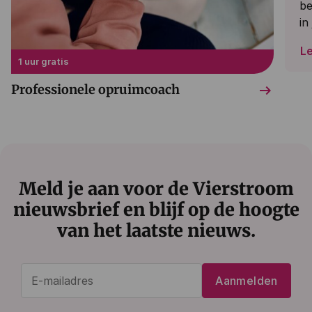
be
in
L
1 uur gratis
arrow_right_alt
Professionele opruimcoach
Meld je aan voor de Vierstroom
nieuwsbrief en blijf op de hoogte
van het laatste nieuws.
E-
Aanmelden
mailadres
(Vereist)