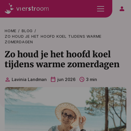
person
HOME
BLOG
ZO HOUD JE HET HOOFD KOEL TIJDENS WARME
ZOMERDAGEN
Zo houd je het hoofd koel
tijdens warme zomerdagen
person
calendar_today
schedule
Lavinia Landman
jun 2026
3 min