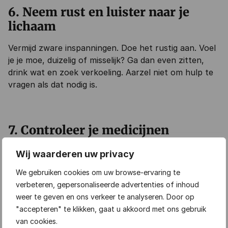
6. Neem rust en luister naar je
lichaam
Vermijd zware inspanningen. Doe het rustig aan. Voel
je je moe, duizelig of misselijk? Ga dan even zitten,
drink wat en zoek verkoeling. Aarzel niet om hulp te
vragen als dat nodig is.
7. Controleer je medicijnen
Vraag je apotheek of huisarts of jouw medicijnen
Wij waarderen uw privacy
extra aandacht nodig hebben bij warm weer. Of kijk
We gebruiken cookies om uw browse-ervaring te
op
Apotheek.nl
voor meer informatie.
verbeteren, gepersonaliseerde advertenties of inhoud
weer te geven en ons verkeer te analyseren. Door op
"accepteren" te klikken, gaat u akkoord met ons gebruik
Let op jezelf en op elkaar
van cookies.