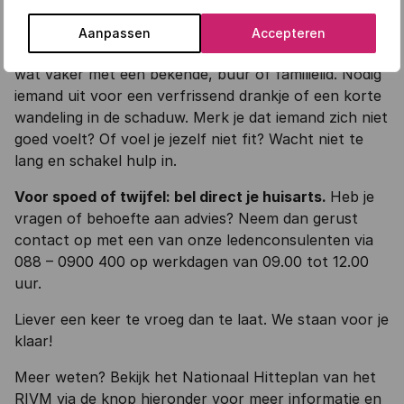
Niet iedereen reageert hetzelfde op hitte. Daarom is
Aanpassen
Accepteren
het belangrijk om extra naar elkaar om te kijken. Bel
wat vaker met een bekende, buur of familielid. Nodig
iemand uit voor een verfrissend drankje of een korte
wandeling in de schaduw. Merk je dat iemand zich niet
goed voelt? Of voel je jezelf niet fit? Wacht niet te
lang en schakel hulp in.
Voor spoed of twijfel: bel direct je huisarts.
Heb je
vragen of behoefte aan advies? Neem dan gerust
contact op met een van onze ledenconsulenten via
088 – 0900 400 op werkdagen van 09.00 tot 12.00
uur.
Liever een keer te vroeg dan te laat. We staan voor je
klaar!
Meer weten? Bekijk het Nationaal Hitteplan van het
RIVM via de knop hieronder voor meer informatie en