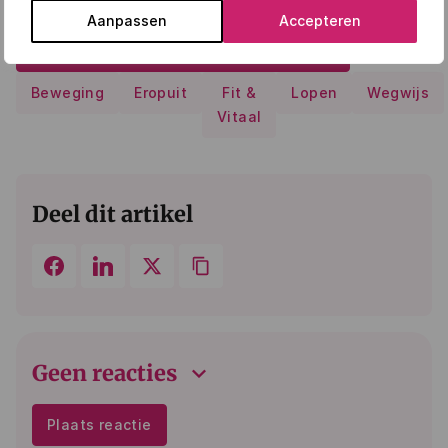
Aanpassen
Accepteren
10% korting in de Beterlopenwinkels
Beweging
Eropuit
Fit &
Lopen
Wegwijs
Vitaal
Deel dit artikel
keyboard_arrow_down
Geen reacties
Plaats reactie