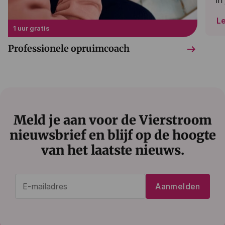
L
1 uur gratis
arrow_right_alt
Professionele opruimcoach
Meld je aan voor de Vierstroom
nieuwsbrief en blijf op de hoogte
van het laatste nieuws.
E-
Aanmelden
mailadres
(Vereist)