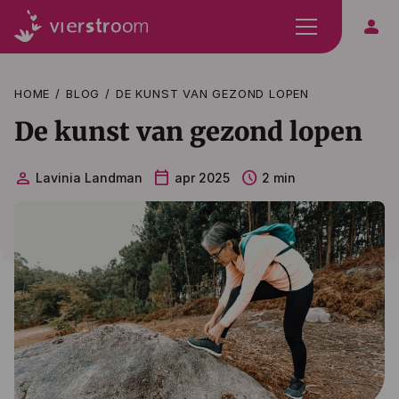
person
HOME
BLOG
DE KUNST VAN GEZOND LOPEN
De kunst van gezond lopen
person
calendar_today
schedule
Lavinia Landman
apr 2025
2 min