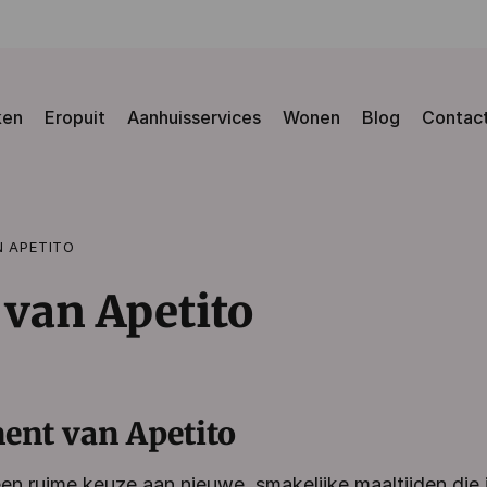
ken
Eropuit
Aanhuisservices
Wonen
Blog
Contac
N APETITO
van Apetito
ent van Apetito
n ruime keuze aan nieuwe, smakelijke maaltijden die 