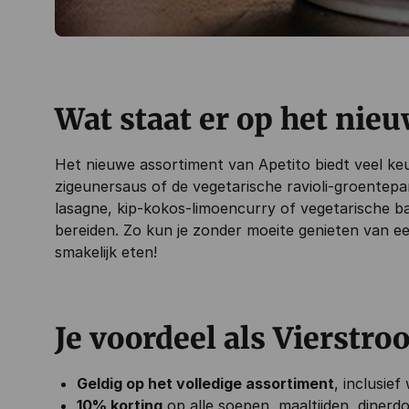
Wat staat er op het nie
Het nieuwe assortiment van Apetito biedt veel keu
zigeunersaus of de vegetarische ravioli-groentepa
lasagne, kip-kokos-limoencurry of vegetarische bam
bereiden. Zo kun je zonder moeite genieten van e
smakelijk eten!
Je voordeel als Vierstro
Geldig op het volledige assortiment
, inclusie
10% korting
op alle soepen, maaltijden, dinerd