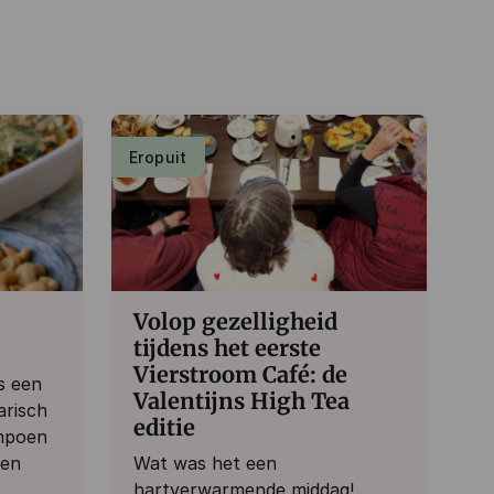
Eropuit
Volop gezelligheid
tijdens het eerste
Vierstroom Café: de
s een
Valentijns High Tea
arisch
editie
mpoen
 en
Wat was het een
hartverwarmende middag!