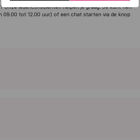
it? Onze ledenconsulenten helpen je graag. Je kunt hen
 09.00 tot 12.00 uur) of een chat starten via de knop