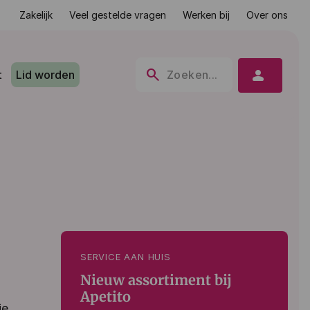
Zakelijk
Veel gestelde vragen
Werken bij
Over ons
search
person
t
Lid worden
Zoeken...
SERVICE AAN HUIS
Nieuw assortiment bij
Apetito
je