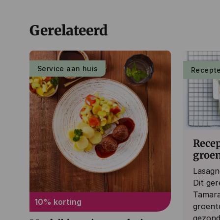
Gerelateerd
Service aan huis
Recept
Recep
groe
Lasagn
Dit ge
Tamara
10% korting
groente
gezonde