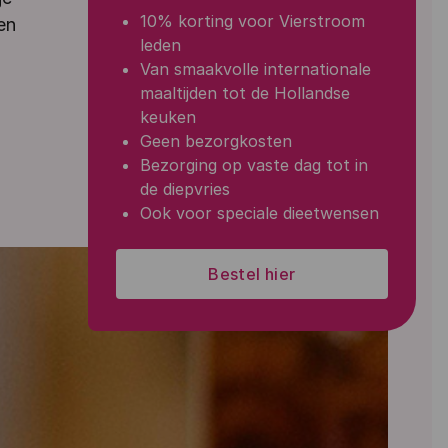
10% korting voor Vierstroom
en
leden
Van smaakvolle internationale
maaltijden tot de Hollandse
keuken
Geen bezorgkosten
Bezorging op vaste dag tot in
de diepvries
Ook voor speciale dieetwensen
Bestel hier