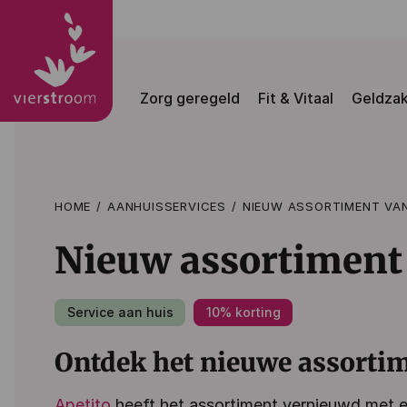
Zorg geregeld
Fit & Vitaal
Geldza
HOME
AANHUISSERVICES
NIEUW ASSORTIMENT VA
Nieuw assortiment 
Service aan huis
10% korting
Ontdek het nieuwe assortim
Apetito
heeft het assortiment vernieuwd met ee