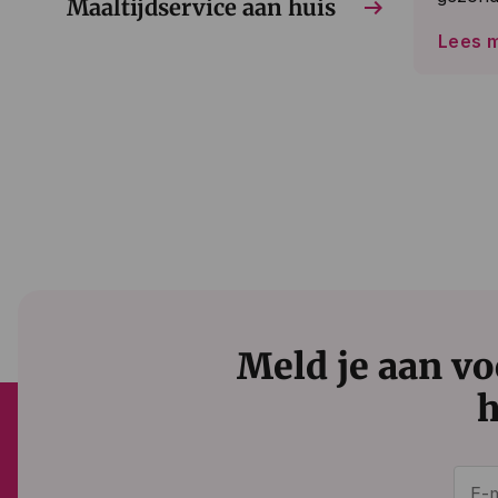
arrow_right_alt
Maaltijdservice aan huis
Lees 
Meld je aan vo
h