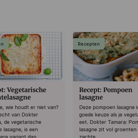
en
Recepten
t: Vegetarische
Recept: Pompoen
ntelasagne
lasagne
e, wie houdt er niet van?
Deze pompoen lasagne i
recht van Dokter
goede keuze als je veget
, de vegetarische
eet. Dokter Tamara: Po
 lasagne, is een
lasagne zit vol groenten
re variant dan...
zachte,...