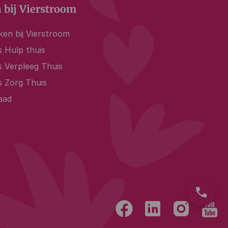
 bij Vierstroom
en bij Vierstroom
 Hulp thuis
s Verpleeg Thuis
s Zorg Thuis
aad
phone