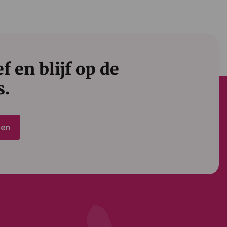
 en blijf op de
s.
den