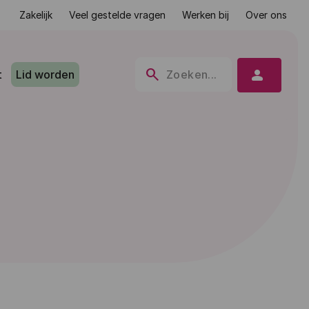
Zakelijk
Veel gestelde vragen
Werken bij
Over ons
search
person
t
Lid worden
Zoeken...