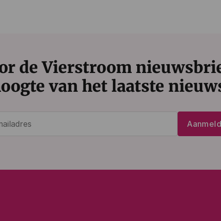
or de Vierstroom nieuwsbrief
oogte van het laatste nieuw
E-
Aanmel
mailadres
(Vereist)