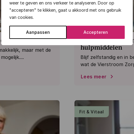
weer te geven en ons verkeer te analyseren. Door op
"accepteren" te klikken, gaat u akkoord met ons gebruik
van cookies.
Aanpassen
Accepteren
e herstel
Blijf zelfstandig 
hulpmiddelen
makkelijk, maar met de
mogelijk....
Blijf zelfstandig en in
wat de Vierstroom Zor
Lees meer
Fit & Vitaal