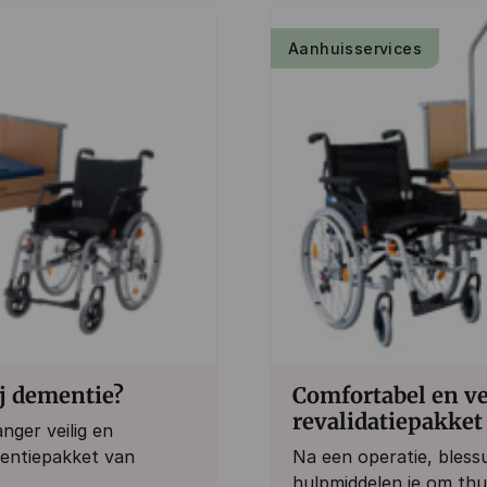
Aanhuisservices
j dementie?
Comfortabel en ve
revalidatiepakket
nger veilig en
mentiepakket van
Na een operatie, bless
hulpmiddelen je om thui