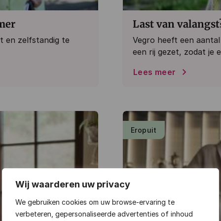
mer
Last van valangst
t en zelfstandig te
Vegro heeft een aantal
een rij gezet, zodat j
Lees meer
Eropuit
Wij waarderen uw privacy
We gebruiken cookies om uw browse-ervaring te
verbeteren, gepersonaliseerde advertenties of inhoud