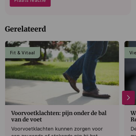
Plaats reactie
Gerelateerd
Fit & Vitaal
Vi
arrow_forward_ios
Voorvoetklachten: pijn onder de bal
Wa
van de voet
R
Voorvoetklachten kunnen zorgen voor
De
een zeurende of stekende pijn bij het
mo