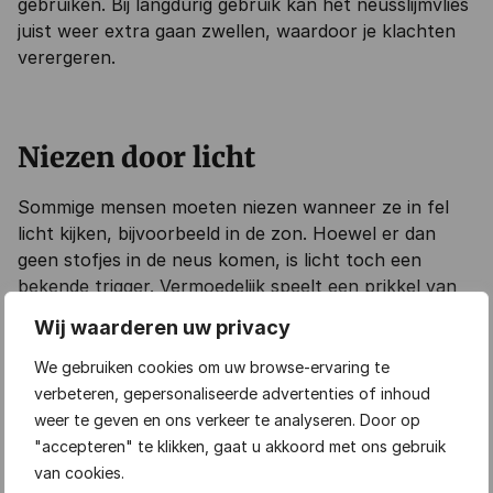
gebruiken. Bij langdurig gebruik kan het neusslijmvlies
juist weer extra gaan zwellen, waardoor je klachten
verergeren.
Niezen door licht
Sommige mensen moeten niezen wanneer ze in fel
licht kijken, bijvoorbeeld in de zon. Hoewel er dan
geen stofjes in de neus komen, is licht toch een
bekende trigger. Vermoedelijk speelt een prikkel van
een hersenzenuw hierbij een rol, maar hoe dit precies
Wij waarderen uw privacy
werkt is nog niet helemaal duidelijk.
We gebruiken cookies om uw browse-ervaring te
verbeteren, gepersonaliseerde advertenties of inhoud
weer te geven en ons verkeer te analyseren. Door op
Andere mogelijke oorzaken
"accepteren" te klikken, gaat u akkoord met ons gebruik
van cookies.
Naast deze oorzaken zijn er nog meer redenen