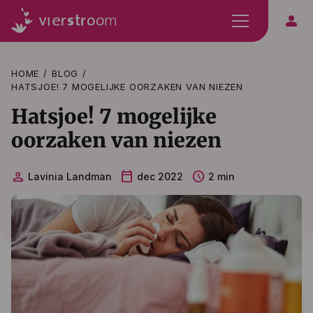
person
HOME
BLOG
HATSJOE! 7 MOGELIJKE OORZAKEN VAN NIEZEN
Hatsjoe! 7 mogelijke
oorzaken van niezen
person
calendar_today
schedule
Lavinia Landman
dec 2022
2 min