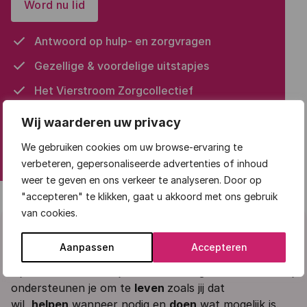
Word nu lid
Antwoord op hulp- en zorgvragen
Gezellige & voordelige uitstapjes
Het Vierstroom Zorgcollectief
Korting in onze zorgwinkel
Wij waarderen uw privacy
We gebruiken cookies om uw browse-ervaring te
verbeteren, gepersonaliseerde advertenties of inhoud
weer te geven en ons verkeer te analyseren. Door op
"accepteren" te klikken, gaat u akkoord met ons gebruik
van cookies.
Ons verhaal
Aanpassen
Accepteren
Bij Vierstroom staat jouw zelfstandigheid centraal. Wij
ondersteunen je om te
leven
zoals jij dat
wil,
helpen
wanneer nodig en
doen
wat mogelijk is.