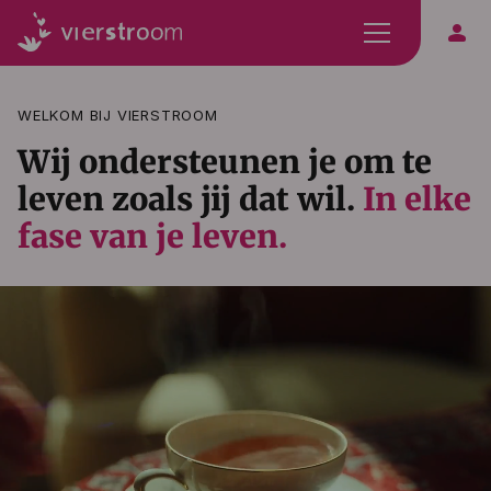
person
WELKOM BIJ VIERSTROOM
Wij ondersteunen je om te
leven zoals jij dat wil.
In elke
fase van je leven.