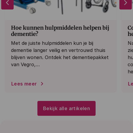
arrow_back_ios_new
arrow_forward_ios
Hoe kunnen hulpmiddelen helpen bij
Co
dementie?
he
Met de juiste hulpmiddelen kun je bij
Na
dementie langer veilig en vertrouwd thuis
zi
blijven wonen. Ontdek het dementiepakket
hu
van Vegro,…
co
he
Lees meer
L
Bekijk alle artikelen