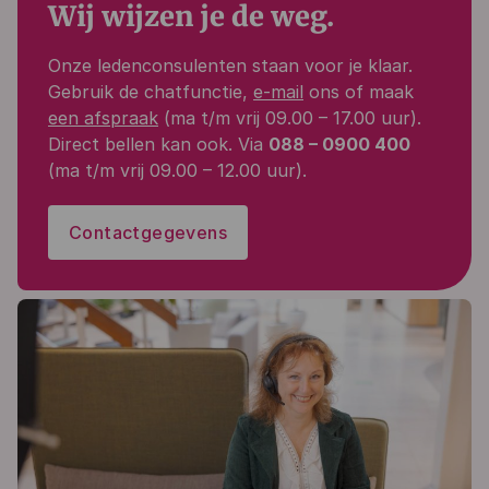
Wij wijzen je de weg.
Onze ledenconsulenten staan voor je klaar.
Gebruik de chatfunctie,
e-mail
ons of maak
een afspraak
(ma t/m vrij 09.00 – 17.00 uur).
Direct bellen kan ook. Via
088 – 0900 400
(ma t/m vrij 09.00 – 12.00 uur).
Contactgegevens