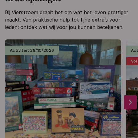
Bij Vierstroom draait het om wat het leven prettiger
maakt. Van praktische hulp tot fijne extra’s voor
leden: ontdek wat wij voor jou kunnen betekenen.
Activiteit 28/10/2026
Act
Vol
arrow_forward_ios