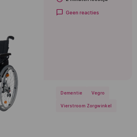
chat_bubble
Geen reacties
Dementie
Vegro
Vierstroom Zorgwinkel