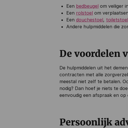
Een
bedbeugel
om veiliger i
Een
rolstoel
om verplaatsen
Een
douchestoel
,
toiletstoe
Andere hulpmiddelen die zor
De voordelen 
De hulpmiddelen uit het dement
contracten met alle zorgverzek
meestal niet zelf te betalen. O
nodig? Dan hoef je niets te do
eenvoudig een afspraak en op 
Persoonlijk ad