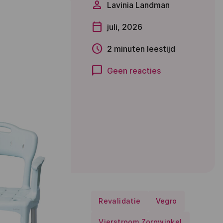
person
Lavinia Landman
calendar_today
juli, 2026
schedule
2 minuten leestijd
chat_bubble
Geen reacties
Revalidatie
Vegro
Vierstroom Zorgwinkel