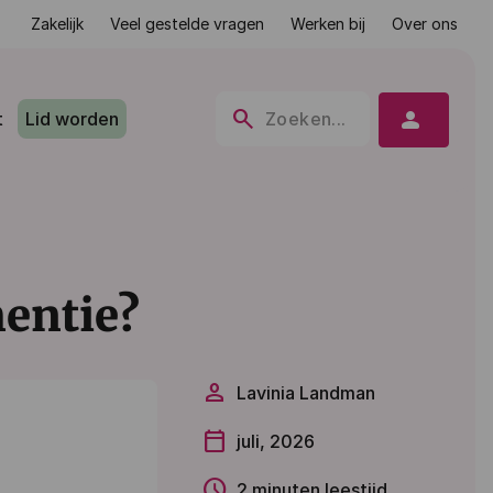
Zakelijk
Veel gestelde vragen
Werken bij
Over ons
search
person
t
Lid worden
Zoeken...
entie?
person
Lavinia Landman
calendar_today
juli, 2026
schedule
2 minuten leestijd