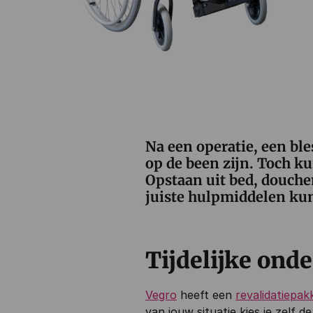
Na een operatie, een ble
op de been zijn. Toch k
Opstaan uit bed, douche
juiste hulpmiddelen kun 
Tijdelijke ond
Vegro
heeft een
revalidatiepak
van jouw situatie kies je zelf d